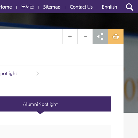
Home
도서관
Sitemap
Contact Us
English
|
|
|
|
potlight
>
Alumni Spotlight