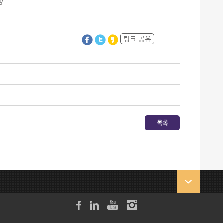
펌
링크 공유