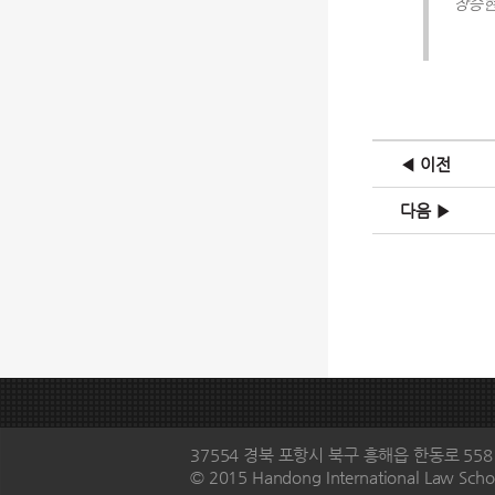
장승현
◀ 이전
다음 ▶
37554 경북 포항시 북구 흥해읍 한동로 558 한동대
© 2015 Handong International Law Schoo