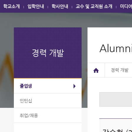
학교소개
입학안내
학사안내
교수 및 교직원 소개
미디
|
|
|
|
Alumni
경력 개발
경력 개발
졸업생
인턴십
취업/채용