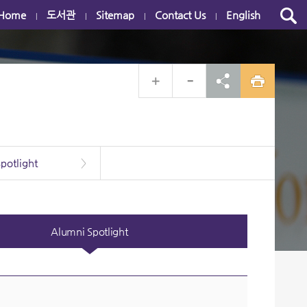
Home
도서관
Sitemap
Contact Us
English
|
|
|
|
potlight
>
Alumni Spotlight