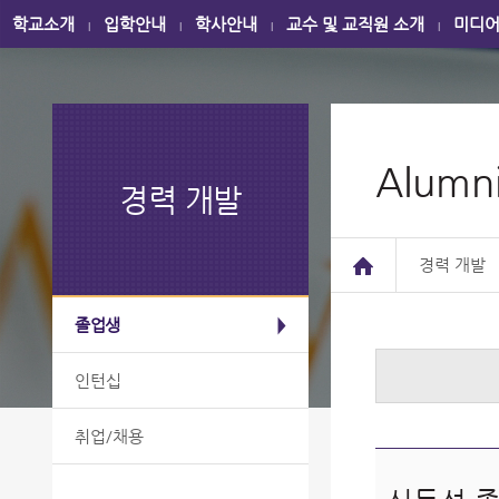
학교소개
입학안내
학사안내
교수 및 교직원 소개
미디
|
|
|
|
Alumni
경력 개발
경력 개발
졸업생
인턴십
취업/채용