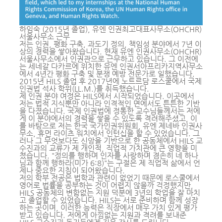
하임숙 (2015년 졸업), 유엔 인권최고대표사무소(OHCHR)
서울사무소 근무
저는 인권, 평화 구축, 과도기 정의, 책임성 분야에서 7년 이
상의 경력을 쌓아왔습니다. 현재 유엔 인권사무소(OHCHR)
서울사무소에서 인권관으로 근무하고 있습니다. 그 이전에
는 세네갈 다카르에 위치한 유엔 인권서아프리카지역사무소
에서 4년간 평화 구축 및 분쟁 예방 전문가로 일했습니다.
2015년 HILS 졸업 후 2017년에 노트르담 로스쿨에서 국제
인권법 석사 학위(LL.M.)를 취득했습니다.
제 인권 분야 여정은 HILS에서 시작되었습니다. 이곳에서
저는 법적 지식뿐만 아니라 인격적인 면에서도 튼튼한 기반
을 다졌습니다. 국제 인권법에 정통한 교수님들께서는 저에
게 이 분야에서의 경력을 쌓을 수 있도록 격려해주셨고, 이
를 바탕으로 저는 한국 국가인권위원회, 유엔 제네바 인권사
무소, 휴먼 라이츠 워치에서 인턴십을 할 수 있었습니다. 그
러나 그 무엇보다도 신앙을 기반으로 한 공동체에서 HILS 교
수진과의 교류가 제 개인적, 직업적 가치관에 큰 영향을 미
쳤습니다. "정의를 행하며 인자를 사랑하며 겸손히 네 하나
님과 함께 행하라(미가 6:8)"는 구절은 제 직업적 삶에서 언
제나 중요한 지침이 되어왔습니다.
저의 학부 전공은 법학과 관련이 없었기 때문에 로스쿨에서
영어로 법률을 공부하는 것이 어렵지 않을까 걱정했지만,
HILS 공동체의 변함없는 지원 덕분에 3년의 학업을 잘 마치
고 졸업할 수 있었습니다. HILS는 서로 준비하며 함께 성장
하는 곳이며, 이러한 능력은 직장에서 매우 가치 있게 평가
받고 있습니다. 저에게 아낌없는 지원과 격려를 보내준